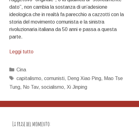
dato”, non cambia la sostanza di un’adesione
ideologica che in realtà fa parecchio a cazzotti con la
storia del movimento comunista e la sinistra
rivoluzionaria italiana da 50 anni e passa a questa
parte.
Le
Leggi tutto
potenti
lenti
Categorie
Cina
sono
Tag
capitalismo
,
comunisti
,
Deng Xiao Ping
,
Mao Tse
culi
Tung
,
No Tav
,
socialismo
,
Xi Jinping
di
bottiglia
La frase del momento: