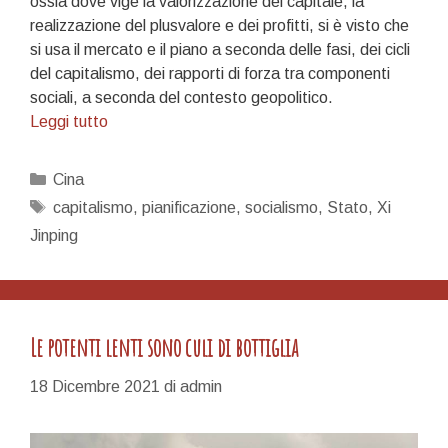
ossia dove vige la valorizzazione del capitale, la
realizzazione del plusvalore e dei profitti, si è visto che
si usa il mercato e il piano a seconda delle fasi, dei cicli
del capitalismo, dei rapporti di forza tra componenti
sociali, a seconda del contesto geopolitico.
Piano
Leggi tutto
contro
mercato?
Categorie
Cina
Tag
capitalismo
,
pianificazione
,
socialismo
,
Stato
,
Xi
Jinping
Le potenti lenti sono culi di bottiglia
18 Dicembre 2021
di
admin