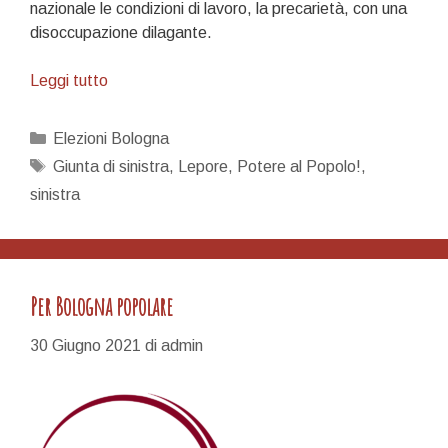
nazionale le condizioni di lavoro, la precarietà, con una
disoccupazione dilagante.
Lavoro:
Leggi tutto
quello
che
Categorie
Elezioni Bologna
dovrebbe
Tag
Giunta di sinistra
,
Lepore
,
Potere al Popolo!
,
fare
sinistra
una
giunta
di
sinistra
Per Bologna popolare
30 Giugno 2021
di
admin