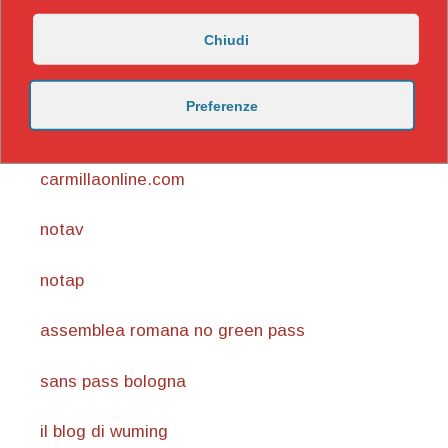
Chiudi
Preferenze
https://nicomaccentelli.substack.com/
carmillaonline.com
notav
notap
assemblea romana no green pass
sans pass bologna
il blog di wuming