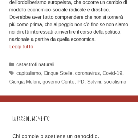
dell’ordoliberismo europeista, che occorre un cambio di
modello economico-sociale radicale e drastico.
Dovrebbe aver fatto comprendere che non si tornerà
più come prima, che al peggio non c’è fine se non siamo
noi diretti interessati a invertire il corso della politica
nazionale a partire da quella economica.
La
Leggi tutto
nave
dei
Categorie
catastrofi naturali
folli
Tag
capitalismo
,
Cinque Stelle
,
coronavirus
,
Covid-19
,
Giorgia Meloni
,
governo Conte
,
PD
,
Salvini
,
socialismo
La frase del momento:
Chi compie o sostiene un genocidio,