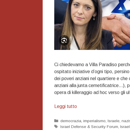
Ci chiedevamo a Villa Paradiso perché
ospitato iniziative d’ogni tipo, persi
dei poveri anziani nel quartiere e che 
anziani alla junta cemetificatrice…),
opera di killeraggio ad hoc verso gli ul
L’antifascismo
Leggi tutto
del
PD:
Categorie
democrazia
,
imperialismo
,
Israele
,
naz
Tag
Israel Defense & Security Forum
,
Israe
comunella