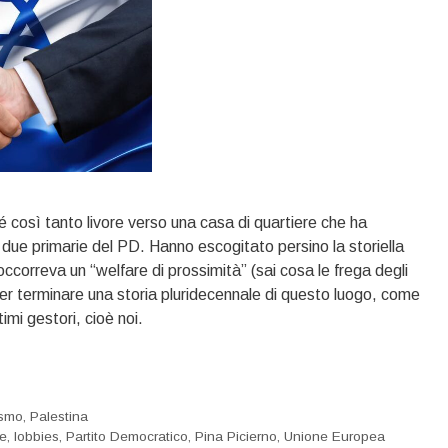
 così tanto livore verso una casa di quartiere che ha
no due primarie del PD. Hanno escogitato persino la storiella
occorreva un “welfare di prossimità” (sai cosa le frega degli
 per terminare una storia pluridecennale di questo luogo, come
timi gestori, cioè noi.
ismo
,
Palestina
le
,
lobbies
,
Partito Democratico
,
Pina Picierno
,
Unione Europea