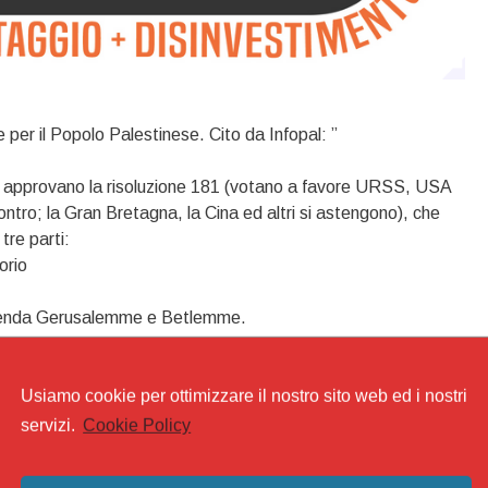
e per il Popolo Palestinese. Cito da Infopal: ”
i approvano la risoluzione 181 (votano a favore URSS, USA
ontro; la Gran Bretagna, la Cina ed altri si astengono), che
tre parti:
orio
prenda Gerusalemme e Betlemme.
nea Verde”.
Usiamo cookie per ottimizzare il nostro sito web ed i nostri
erà nel 1948, con la creazione di Israele sulle terre, sulle città
diaspora di milioni di palestinesi.”
servizi.
Cookie Policy