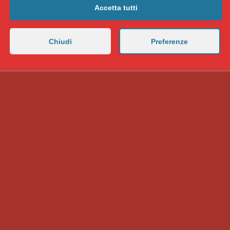
Accetta tutti
vestimento
,
ebraismo
,
imperialismo
,
nakba
,
Palestina
,
popolo
ioni
,
sionismo
Chiudi
Preferenze