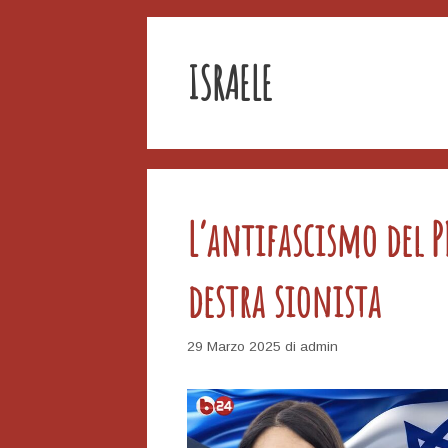
ISRAELE
L’antifascismo del 
destra sionista
29 Marzo 2025
di
admin