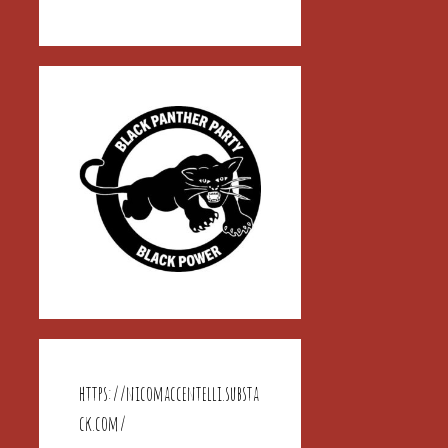
https://nicomaccentelli.substa
ck.com/