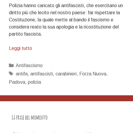
Polizia hanno caricato gli antifascisti, che esercitano un
diritto più che lecito nel nostro paese: far rispettare la
Costituzione, la quale mette al bando il fascismo e
considera reato la sua apologia e la ricostituzione del
partito fascista.
Come
Leggi tutto
al
solito,
Categorie
Antifascismo
infangate
Tag
antifa
,
antifascisti
,
carabinieri
,
Forza Nuova
,
il
Padova
,
polizia
“vostro”
Salvo
D’Acquisto!
La frase del momento: