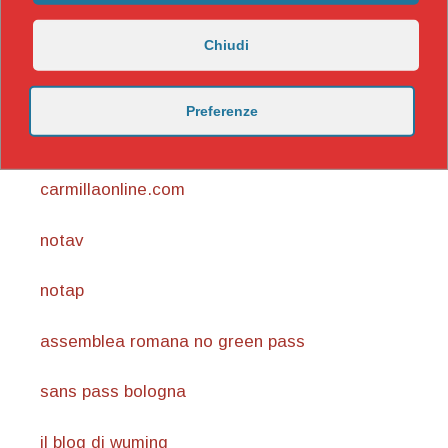
Chiudi
Preferenze
https://nicomaccentelli.substack.com/
carmillaonline.com
notav
notap
assemblea romana no green pass
sans pass bologna
il blog di wuming