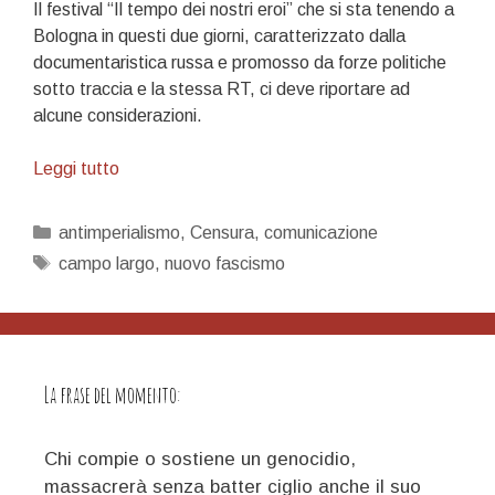
Il festival “Il tempo dei nostri eroi” che si sta tenendo a
Bologna in questi due giorni, caratterizzato dalla
documentaristica russa e promosso da forze politiche
sotto traccia e la stessa RT, ci deve riportare ad
alcune considerazioni.
Alcune
Leggi tutto
considerazioni
sulla
Categorie
antimperialismo
,
Censura
,
comunicazione
politica
Tag
campo largo
,
nuovo fascismo
italiana
(ed
europea)
La frase del momento:
Chi compie o sostiene un genocidio,
massacrerà senza batter ciglio anche il suo