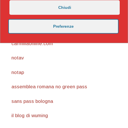
Chiudi
https://nicomaccentelli.substack.com/
Preferenze
carmillaonline.com
notav
notap
assemblea romana no green pass
sans pass bologna
il blog di wuming