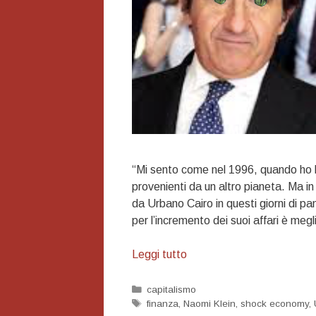
“Mi sento come nel 1996, quando ho la
provenienti da un altro pianeta. Ma in 
da Urbano Cairo in questi giorni di pa
per l’incremento dei suoi affari è megli
Visitors
Leggi tutto
Categorie
capitalismo
Tag
finanza
,
Naomi Klein
,
shock economy
,