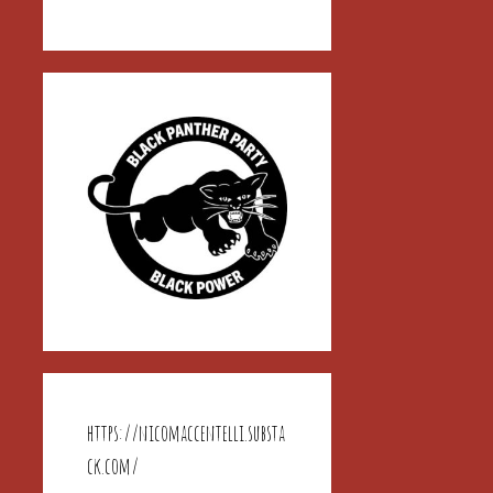
https://nicomaccentelli.substa
ck.com/