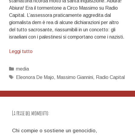
stamattina ricorda molto la santa inquisizione. Abiura!
Abiura! Era il tormentone a Circo Massimo su Radio
Capital. L’assessora praticamente aggredita dal
giornalista dem è rea di alcune dichiarazioni per altro
del tutto sacrosante, riassumibili in un concetto: gli
israeliani con i palestinesi si comportano come i nazisti.
Giannini
Leggi tutto
torquemada
radiofonico
Categorie
media
Tag
Eleonora De Majo
,
Massimo Giannini
,
Radio Capital
La frase del momento:
Chi compie o sostiene un genocidio,