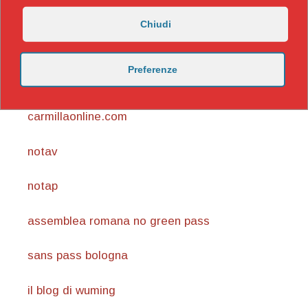
Chiudi
Preferenze
https://nicomaccentelli.substack.com/
carmillaonline.com
notav
notap
assemblea romana no green pass
sans pass bologna
il blog di wuming