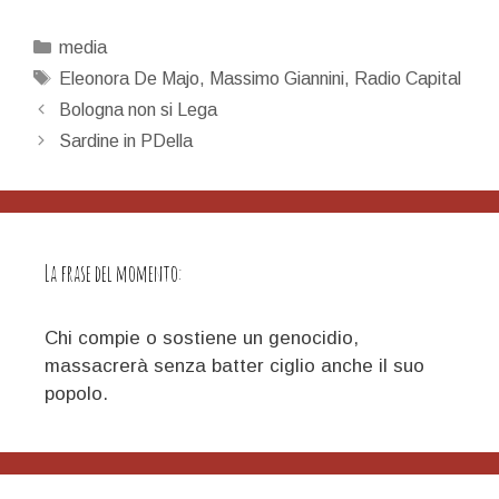
Categorie
media
Tag
Eleonora De Majo
,
Massimo Giannini
,
Radio Capital
Navigazione
Bologna non si Lega
articolo
Sardine in PDella
La frase del momento:
Chi compie o sostiene un genocidio,
massacrerà senza batter ciglio anche il suo
popolo.