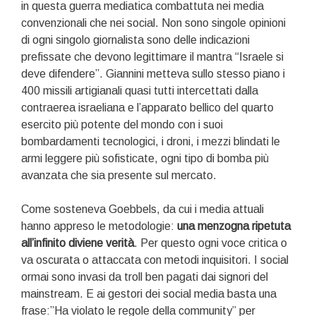
in questa guerra mediatica combattuta nei media
convenzionali che nei social. Non sono singole opinioni
di ogni singolo giornalista sono delle indicazioni
prefissate che devono legittimare il mantra “Israele si
deve difendere”. Giannini metteva sullo stesso piano i
400 missili artigianali quasi tutti intercettati dalla
contraerea israeliana e l’apparato bellico del quarto
esercito più potente del mondo con i suoi
bombardamenti tecnologici, i droni, i mezzi blindati le
armi leggere più sofisticate, ogni tipo di bomba più
avanzata che sia presente sul mercato.
Come sosteneva Goebbels, da cui i media attuali
hanno appreso le metodologie:
una menzogna ripetuta
all’infinito diviene verità
. Per questo ogni voce critica o
va oscurata o attaccata con metodi inquisitori. I social
ormai sono invasi da troll ben pagati dai signori del
mainstream. E ai gestori dei social media basta una
frase:”Ha violato le regole della community” per