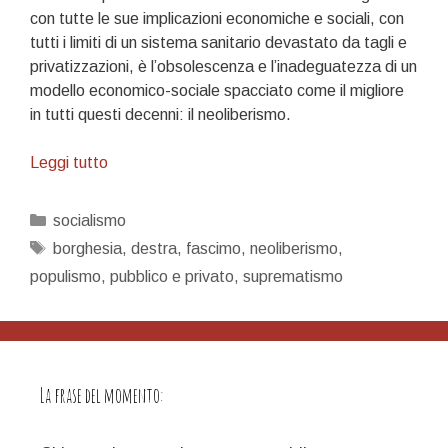
con tutte le sue implicazioni economiche e sociali, con
tutti i limiti di un sistema sanitario devastato da tagli e
privatizzazioni, è l’obsolescenza e l’inadeguatezza di un
modello economico-sociale spacciato come il migliore
in tutti questi decenni: il neoliberismo.
La
Leggi tutto
madre
di
Categorie
socialismo
tutte
Tag
borghesia
,
destra
,
fascimo
,
neoliberismo
,
le
populismo
,
pubblico e privato
,
suprematismo
battaglie
La frase del momento: