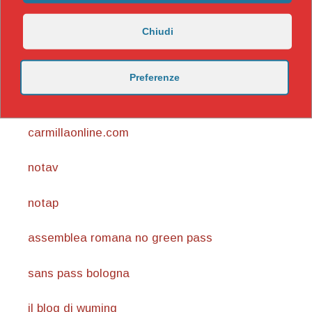
Chiudi
Preferenze
https://nicomaccentelli.substack.com/
carmillaonline.com
notav
notap
assemblea romana no green pass
sans pass bologna
il blog di wuming