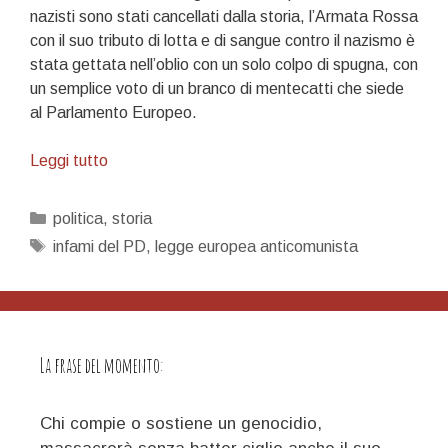
nazisti sono stati cancellati dalla storia, l’Armata Rossa
con il suo tributo di lotta e di sangue contro il nazismo è
stata gettata nell’oblio con un solo colpo di spugna, con
un semplice voto di un branco di mentecatti che siede
al Parlamento Europeo.
19
Leggi tutto
settembre:
il
Categorie
politica
,
storia
giorno
Tag
infami del PD
,
legge europea anticomunista
dell’infamia
europea
La frase del momento:
Chi compie o sostiene un genocidio,