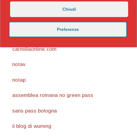
Chiudi
Preferenze
https://nicomaccentelli.substack.com/
carmillaonline.com
notav
notap
assemblea romana no green pass
sans pass bologna
il blog di wuming