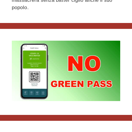
massacrerà senza batter ciglio anche il suo
popolo.