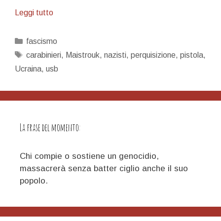
Nazisti,
Leggi tutto
pennivendoli
e
Categorie
fascismo
pistole
Tag
carabinieri
,
Maistrouk
,
nazisti
,
perquisizione
,
pistola
,
Ucraina
,
usb
La frase del momento:
Chi compie o sostiene un genocidio,
massacrerà senza batter ciglio anche il suo
popolo.