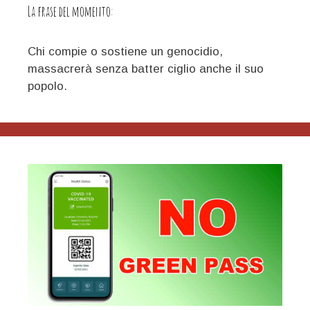
vicende
La frase del momento:
dalmate-
istriane
Chi compie o sostiene un genocidio,
massacrerà senza batter ciglio anche il suo
popolo.