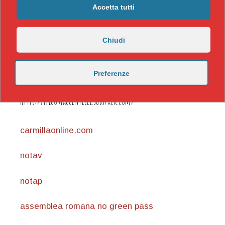
Accetta tutti
Chiudi
Preferenze
https://nicomaccentelli.substack.com/
carmillaonline.com
notav
notap
assemblea romana no green pass