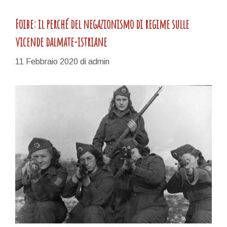
Foibe: il perché del negazionismo di regime sulle
vicende dalmate-istriane
11 Febbraio 2020
di
admin