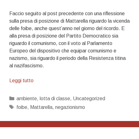
Faccio seguito al post precedente con una riflessione
sulla presa di posizione di Mattarella riguardo la vicenda
delle foibe, anche quest’anno nel giorno del ricordo. E
alla presa di posizione del Partito Democratico sia
riguardo il comunismo, con il voto al Parlamento
Europeo del dispositivo che equipar comunismo e
nazismo, sia riguardo il periodo della Resistenza titina
al nazifascismo.
Foibe:
Leggi tutto
il
perché
Categorie
ambiente
,
lotta di classe
,
Uncategorized
del
Tag
foibe
,
Mattarella
,
negazionismo
negazionismo
di
regime
sulle