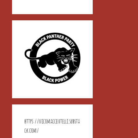
https://nicomaccentelli.substa
ck.com/