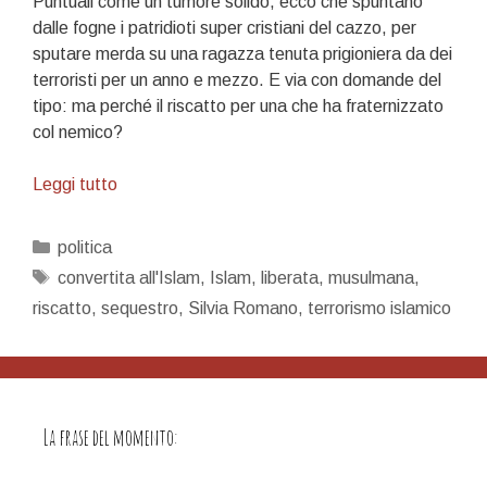
Puntuali come un tumore solido, ecco che spuntano
dalle fogne i patridioti super cristiani del cazzo, per
sputare merda su una ragazza tenuta prigioniera da dei
terroristi per un anno e mezzo. E via con domande del
tipo: ma perché il riscatto per una che ha fraternizzato
col nemico?
Patridioti
Leggi tutto
Categorie
politica
Tag
convertita all'Islam
,
Islam
,
liberata
,
musulmana
,
riscatto
,
sequestro
,
Silvia Romano
,
terrorismo islamico
La frase del momento: