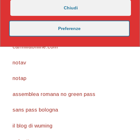
Chiudi
https://nicomaccentelli.substack.com/
Preferenze
carmillaonline.com
notav
notap
assemblea romana no green pass
sans pass bologna
il blog di wuming