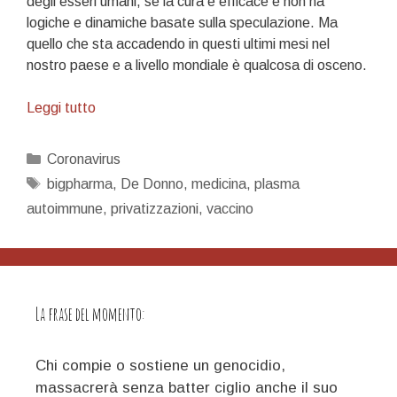
degli esseri umani, se la cura è efficace e non ha
logiche e dinamiche basate sulla speculazione. Ma
quello che sta accadendo in questi ultimi mesi nel
nostro paese e a livello mondiale è qualcosa di osceno.
Il
Leggi tutto
grande
business
Categorie
Coronavirus
della
Tag
bigpharma
,
De Donno
,
medicina
,
plasma
terapia
autoimmune
,
privatizzazioni
,
vaccino
e
la
dittatura
sanitaria
La frase del momento:
Chi compie o sostiene un genocidio,
massacrerà senza batter ciglio anche il suo