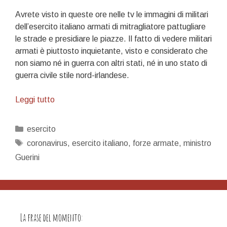
Avrete visto in queste ore nelle tv le immagini di militari
dell’esercito italiano armati di mitragliatore pattugliare
le strade e presidiare le piazze. Il fatto di vedere militari
armati è piuttosto inquietante, visto e considerato che
non siamo né in guerra con altri stati, né in uno stato di
guerra civile stile nord-irlandese.
Sulla
Leggi tutto
presenza
armata
Categorie
esercito
dell’esercito
Tag
coronavirus
,
esercito italiano
,
forze armate
,
ministro
nell’emergenza
Guerini
Covid-
19
La frase del momento: