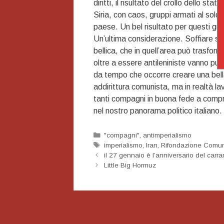
diritti, il risultato del crollo dello s
Siria, con caos, gruppi armati al soldo
paese. Un bel risultato per questi gra
Un’ultima considerazione. Soffiare sul 
bellica, che in quell’area può trasfor
oltre a essere antileniniste vanno pu
da tempo che occorre creare una bella
addirittura comunista, ma in realtà lav
tanti compagni in buona fede a compren
nel nostro panorama politico italiano.
Categorie
"compagni"
,
antimperialismo
Tag
imperialismo
,
Iran
,
Rifondazione Comun
Navigazione
il 27 gennaio è l’anniversario del car
articolo
Little Big Hormuz