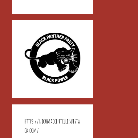
https://nicomaccentelli.substa
ck.com/