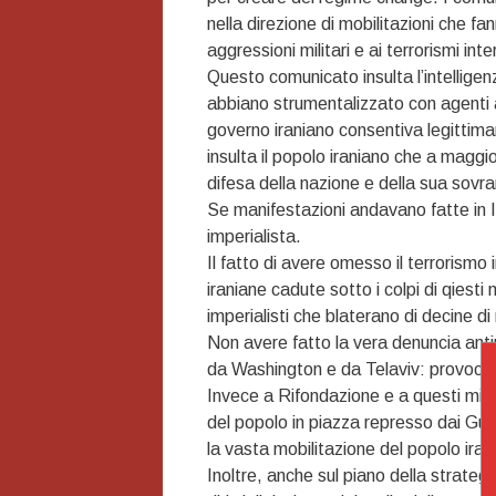
nella direzione di mobilitazioni che fa
aggressioni militari e ai terrorismi int
Questo comunicato insulta l’intelligen
abbiano strumentalizzato con agenti ar
governo iraniano consentiva legittim
insulta il popolo iraniano che a magg
difesa della nazione e della sua sovra
Se manifestazioni andavano fatte in I
imperialista.
Il fatto di avere omesso il terrorismo
iraniane cadute sotto i colpi di qiest
imperialisti che blaterano di decine di
Non avere fatto la vera denuncia anti
da Washington e da Telaviv: provocare
Invece a Rifondazione e a questi mise
del popolo in piazza represso dai Gu
la vasta mobilitazione del popolo iran
Inoltre, anche sul piano della strategia