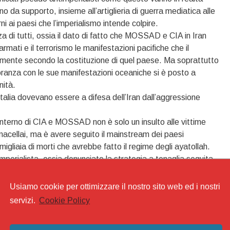
nno da supporto, insieme all’artiglieria di guerra mediatica alle
erni ai paesi che l’imperialismo intende colpire.
za di tutti, ossia il dato di fatto che MOSSAD e CIA in Iran
mati e il terrorismo le manifestazioni pacifiche che il
amente secondo la costituzione di quel paese. Ma soprattutto
ioranza con le sue manifestazioni oceaniche si è posto a
nità.
talia dovevano essere a difesa dell’Iran dall’aggressione
 interno di CIA e MOSSAD non è solo un insulto alle vittime
i macellai, ma è avere seguito il mainstream dei paesi
 migliaia di morti che avrebbe fatto il regime degli ayatollah.
mperialista, ossia denunciato la strategia a tenaglia seguita
 il caos interno col terrorismo per attaccare dall’esterno.
rabili partiti falsamente comunisti faceva comodo la storiella
Usiamo cookie per ottimizzare il nostro sito web ed i nostri
ardiani della Rivoluzione. Per questo andava occultata anche
servizi.
Cookie Policy
iano a difesa della nazione.
 politica di questi signori che si atteggiano a difensori dei