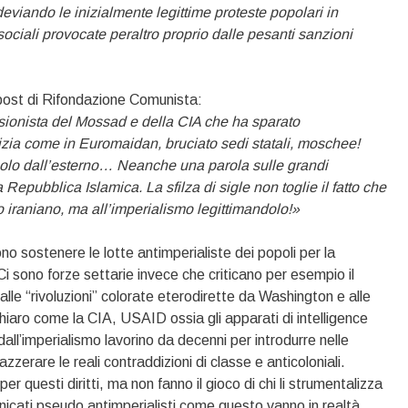
deviando le inizialmente legittime proteste popolari in
sociali provocate peraltro proprio dalle pesanti sanzioni
post di Rifondazione Comunista:
sionista del Mossad e della CIA che ha sparato
izia come in Euromaidan, bruciato sedi statali, moschee!
solo dall’esterno… Neanche una parola sulle grandi
 Repubblica Islamica. La sfilza di sigle non toglie il fatto che
 iraniano, ma all’imperialismo legittimandolo!»
o sostenere le lotte antimperialiste dei popoli per la
Ci sono forze settarie invece che criticano per esempio il
lle “rivoluzioni” colorate eterodirette da Washington e alle
hiaro come la CIA, USAID ossia gli apparati di intelligence
dall’imperialismo lavorino da decenni per introdurre nelle
 azzerare le reali contraddizioni di classe e anticoloniali.
per questi diritti, ma non fanno il gioco di chi li strumentalizza
icati pseudo antimperialisti come questo vanno in realtà