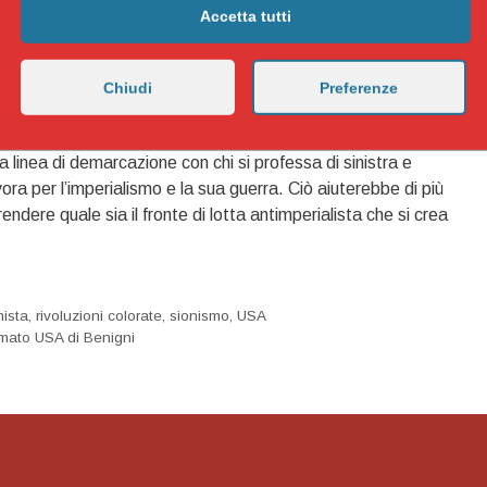
tato iraniano comporterebbe una situazione come la Libia o la
Accetta tutti
 degli imperialisti, massacri e predazione delle risorse del
ndi… leninisti!
fuoco del conflitto in Iran significa lavorare per l’escalation
Chiudi
Preferenze
marsi molto velocemente in nucleare. Pertanto, simili posizioni,
re nella direzione di un’escalation atomica. Vado sostenendo
 linea di demarcazione con chi si professa di sinistra e
ora per l’imperialismo e la sua guerra. Ciò aiuterebbe di più
dere quale sia il fronte di lotta antimperialista che si crea
ista
,
rivoluzioni colorate
,
sionismo
,
USA
ramato USA di Benigni