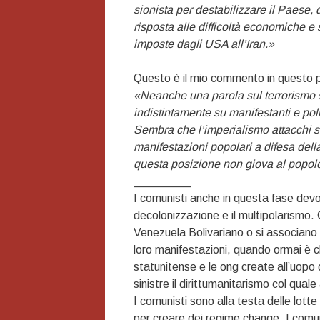
sionista per destabilizzare il Paese, 
risposta alle difficoltà economiche e 
imposte dagli USA all’Iran.»
Questo è il mio commento in questo 
«Neanche una parola sul terrorismo 
indistintamente su manifestanti e pol
Sembra che l’imperialismo attacchi 
manifestazioni popolari a difesa della
questa posizione non giova al popolo
_________
I comunisti anche in questa fase devon
decolonizzazione e il multipolarismo. 
Venezuela Bolivariano o si associano a
loro manifestazioni, quando ormai è c
statunitense e le ong create all’uopo 
sinistre il dirittumanitarismo col quale
I comunisti sono alla testa delle lotte 
per creare dei regime change. I comun