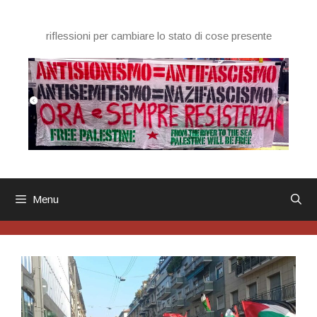
Vai
al
riflessioni per cambiare lo stato di cose presente
contenuto
Menu