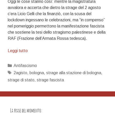
Oggi le cose stanno così: mentre la magistratura
avvalora e accerta che dietro la strage del 2 agosto
c’era Licio Gelli che la finanziò, con la scusa del
lockdown ingessano le celebrazioni, ma “in compenso”
nel pomeriggio permettono la manifestazione fascista
che sostiene la tesi dello stragismo palestinese e della
RAF (Frazione dell’Armata Rossa tedesca).
Vogliono
Leggi tutto
cambiare
la
Categorie
Antifascismo
storia
Tag
2agisto
,
bologna
,
strage alla stazione di bologna
,
strage di stato
,
strage fascista
La frase del momento: