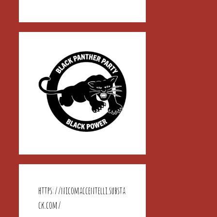
https://nicomaccentelli.substa
ck.com/