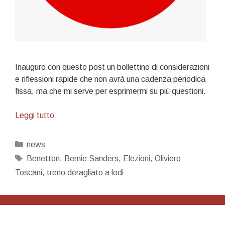
Inauguro con questo post un bollettino di considerazioni
e riflessioni rapide che non avrà una cadenza periodica
fissa, ma che mi serve per esprimermi su più questioni.
Bollettino
Leggi tutto
n.1
Categorie
news
Tag
Benetton
,
Bernie Sanders
,
Elezioni
,
Oliviero
Toscani
,
treno deragliato a lodi