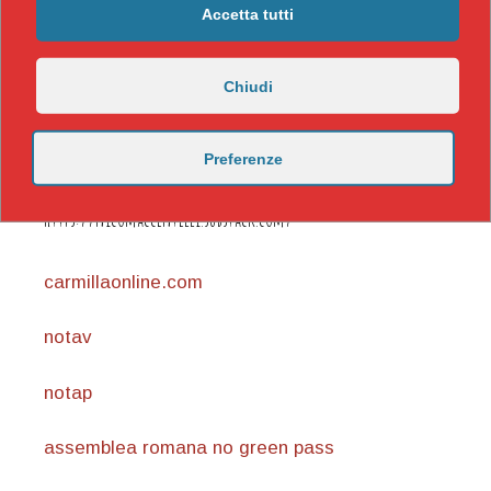
Accetta tutti
Chiudi
Preferenze
https://nicomaccentelli.substack.com/
carmillaonline.com
notav
notap
assemblea romana no green pass