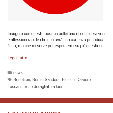
Inauguro con questo post un bollettino di considerazioni
e riflessioni rapide che non avrà una cadenza periodica
fissa, ma che mi serve per esprimermi su più questioni.
Bollettino
Leggi tutto
n.1
Categorie
news
Tag
Benetton
,
Bernie Sanders
,
Elezioni
,
Oliviero
Toscani
,
treno deragliato a lodi