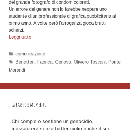
del grande fotografo di condom colorati.
Un errore del genere non lo farebbe neppure uno
studente di un professionale di grafica pubblicitaria al
primo anno. A volte però l’arroganza gioca brutti
scherzi.
IL
Leggi tutto
GURU
DELLA
Categorie
comunicazione
COMUNICAZIONE…
Tag
Benetton
,
Fabrica
,
Genova
,
Oliviero Toscani
,
Ponte
Morandi
La frase del momento:
Chi compie o sostiene un genocidio,
massacrerà senza batter ciglio anche il suo