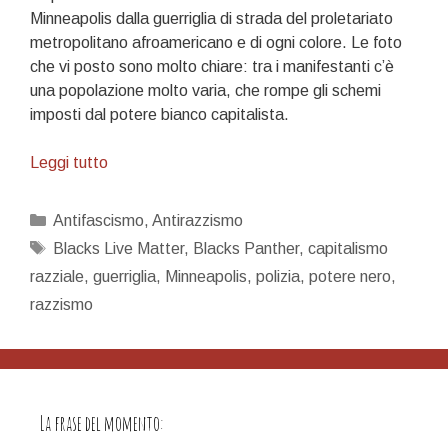
Minneapolis dalla guerriglia di strada del proletariato
metropolitano afroamericano e di ogni colore. Le foto
che vi posto sono molto chiare: tra i manifestanti c’è
una popolazione molto varia, che rompe gli schemi
imposti dal potere bianco capitalista.
Una
Leggi tutto
buona
notizia
Categorie
Antifascismo
,
Antirazzismo
Tag
Blacks Live Matter
,
Blacks Panther
,
capitalismo
razziale
,
guerriglia
,
Minneapolis
,
polizia
,
potere nero
,
razzismo
La frase del momento: