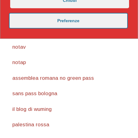
Chiudi
https://nicomaccentelli.substack.com/
Preferenze
carmillaonline.com
notav
notap
assemblea romana no green pass
sans pass bologna
il blog di wuming
palestina rossa