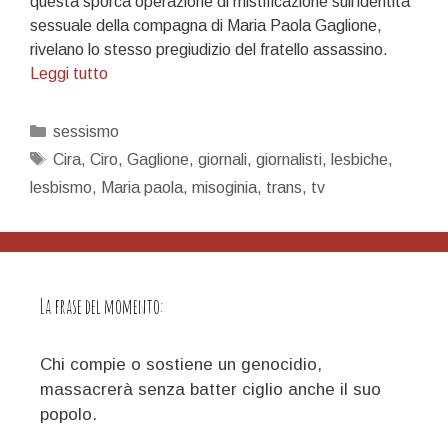
questa sporca operazione di mistificazione sull’identità
sessuale della compagna di Maria Paola Gaglione,
rivelano lo stesso pregiudizio del fratello assassino.
Dottor
Leggi tutto
Trans
e
Categorie
sessismo
Mister
Tag
Cira
,
Ciro
,
Gaglione
,
giornali
,
giornalisti
,
lesbiche
,
Lesbica
lesbismo
,
Maria paola
,
misoginia
,
trans
,
tv
La frase del momento:
Chi compie o sostiene un genocidio,
massacrerà senza batter ciglio anche il suo
popolo.