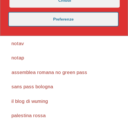
Chiudi
https://nicomaccentelli.substack.com/
Preferenze
carmillaonline.com
notav
notap
assemblea romana no green pass
sans pass bologna
il blog di wuming
palestina rossa