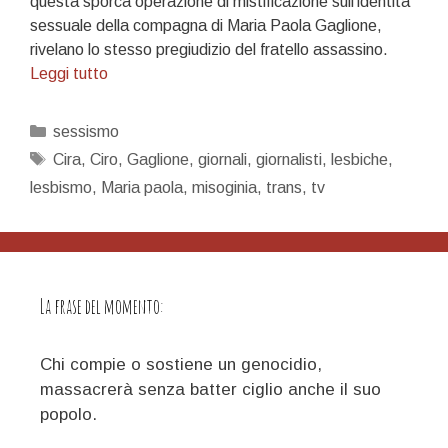
questa sporca operazione di mistificazione sull’identità
sessuale della compagna di Maria Paola Gaglione,
rivelano lo stesso pregiudizio del fratello assassino.
Dottor
Leggi tutto
Trans
e
Categorie
sessismo
Mister
Tag
Cira
,
Ciro
,
Gaglione
,
giornali
,
giornalisti
,
lesbiche
,
Lesbica
lesbismo
,
Maria paola
,
misoginia
,
trans
,
tv
La frase del momento:
Chi compie o sostiene un genocidio,
massacrerà senza batter ciglio anche il suo
popolo.