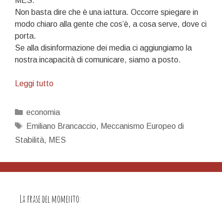
MES.
Non basta dire che è una iattura. Occorre spiegare in
modo chiaro alla gente che cos’è, a cosa serve, dove ci
porta.
Se alla disinformazione dei media ci aggiungiamo la
nostra incapacità di comunicare, siamo a posto.
Il
Leggi tutto
MES,
questo
Categorie
economia
sconosciuto
Tag
Emiliano Brancaccio
,
Meccanismo Europeo di
Stabilità
,
MES
La frase del momento: