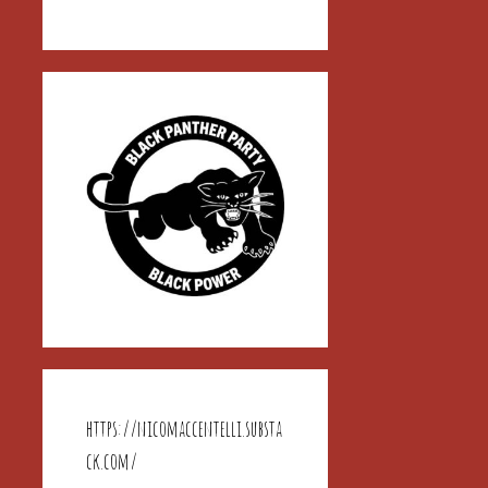
https://nicomaccentelli.substa
ck.com/