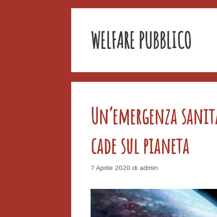
WELFARE PUBBLICO
Un’emergenza sanita
cade sul pianeta
7 Aprile 2020
di
admin