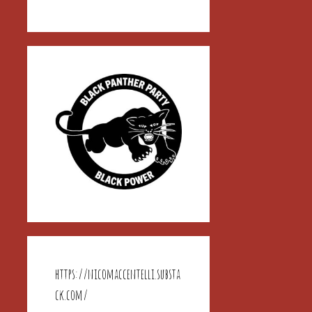
https://nicomaccentelli.substa
ck.com/