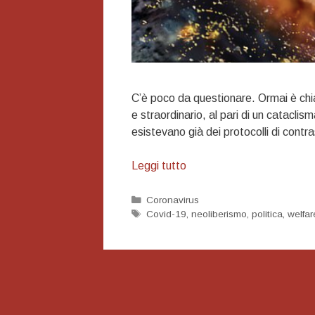
C’è poco da questionare. Ormai è chi
e straordinario, al pari di un cataclism
esistevano già dei protocolli di contr
Un’emergenza
Leggi tutto
sanitaria
non
Categorie
Coronavirus
Tag
Covid-19
,
neoliberismo
,
politica
,
welfar
è
come
un’asteroide
che
cade
sul