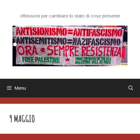
Vai
al
riflessioni per cambiare lo stato di cose presente
contenuto
Menu
9 MAGGIO