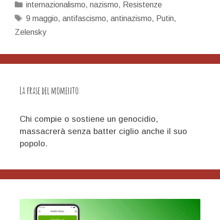
Categorie
internazionalismo
,
nazismo
,
Resistenze
questo
Tag
9 maggio
,
antifascismo
,
antinazismo
,
Putin
,
9
Zelensky
maggio
La frase del momento:
Chi compie o sostiene un genocidio,
massacrerà senza batter ciglio anche il suo
popolo.