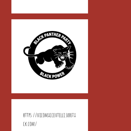
https://nicomaccentelli.substa
ck.com/