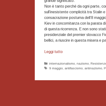
grande significato.
Non è tanto perché da ogni parte, come
sull’inesistente complicità tra Stalin e
consacrazione postuma dell’8 maggio 
Kiev in concomitanza con la parata di
di questa ricorrenza. E non sono stati 
presidenziale del premier slovacco F
bellici, a riuscire in questa misera e 
Il
Leggi tutto
significato
di
Categorie
internazionalismo
,
nazismo
,
Resistenz
Tag
9 maggio
,
antifascismo
,
antinazismo
,
P
questo
9
maggio