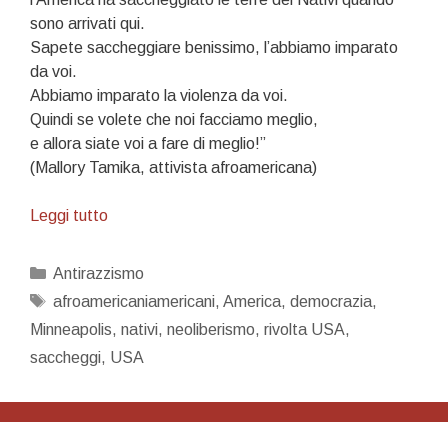
sono arrivati qui.
Sapete saccheggiare benissimo, l’abbiamo imparato
da voi.
Abbiamo imparato la violenza da voi.
Quindi se volete che noi facciamo meglio,
e allora siate voi a fare di meglio!”
(Mallory Tamika, attivista afroamericana)
Chi
Leggi tutto
è
il
Categorie
Antirazzismo
saccheggiatore?
Tag
afroamericaniamericani
,
America
,
democrazia
,
Minneapolis
,
nativi
,
neoliberismo
,
rivolta USA
,
saccheggi
,
USA