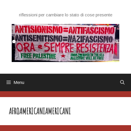
Vai
al
riflessioni per cambiare lo stato di cose presente
contenuto
Menu
AFROAMERICANIAMERICANI