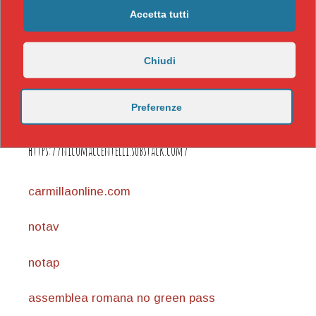
Accetta tutti
Chiudi
Preferenze
https://nicomaccentelli.substack.com/
carmillaonline.com
notav
notap
assemblea romana no green pass