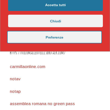
Accetta tutti
Chiudi
Preferenze
https://nicomaccentelli.substack.com/
carmillaonline.com
notav
notap
assemblea romana no green pass