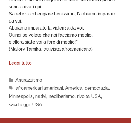
sono arrivati qui.
Sapete saccheggiare benissimo, l’abbiamo imparato
da voi.
Abbiamo imparato la violenza da voi.
Quindi se volete che noi facciamo meglio,
e allora siate voi a fare di meglio!”
(Mallory Tamika, attivista afroamericana)
Chi
Leggi tutto
è
il
Categorie
Antirazzismo
saccheggiatore?
Tag
afroamericaniamericani
,
America
,
democrazia
,
Minneapolis
,
nativi
,
neoliberismo
,
rivolta USA
,
saccheggi
,
USA