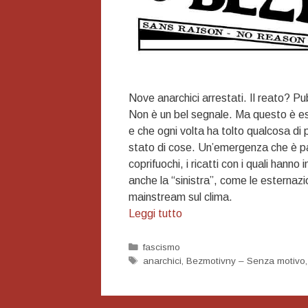
Nove anarchici arrestati. Il reato? Pu
Non è un bel segnale. Ma questo è esa
e che ogni volta ha tolto qualcosa di più
stato di cose. Un’emergenza che è pass
coprifuochi, i ricatti con i quali hann
anche la “sinistra”, come le esternazio
mainstream sul clima.
Arrestano
Leggi tutto
per
la
Categorie
fascismo
Tag
anarchici
,
Bezmotivny – Senza motivo
pubblicazione
di
un