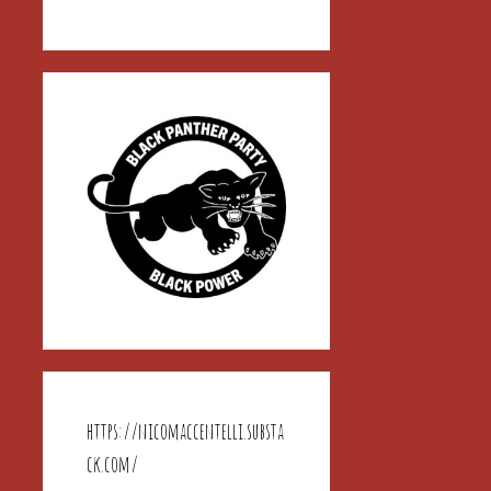
https://nicomaccentelli.substa
ck.com/