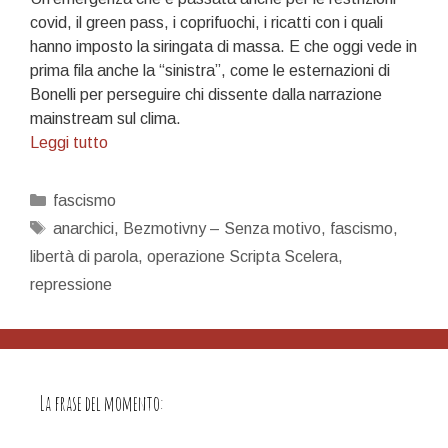
covid, il green pass, i coprifuochi, i ricatti con i quali
hanno imposto la siringata di massa. E che oggi vede in
prima fila anche la “sinistra”, come le esternazioni di
Bonelli per perseguire chi dissente dalla narrazione
mainstream sul clima.
Arrestano
Leggi tutto
per
la
Categorie
fascismo
pubblicazione
Tag
anarchici
,
Bezmotivny – Senza motivo
,
fascismo
,
di
libertà di parola
,
operazione Scripta Scelera
,
un
repressione
giornale…
La frase del momento: