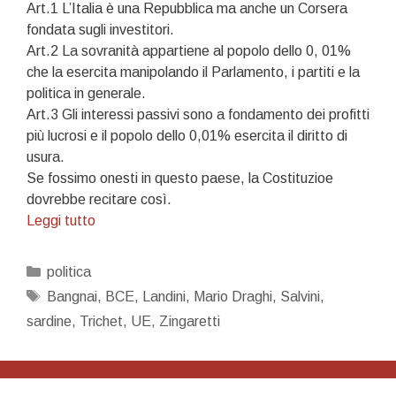
Art.1 L’Italia è una Repubblica ma anche un Corsera
fondata sugli investitori.
Art.2 La sovranità appartiene al popolo dello 0, 01%
che la esercita manipolando il Parlamento, i partiti e la
politica in generale.
Art.3 Gli interessi passivi sono a fondamento dei profitti
più lucrosi e il popolo dello 0,01% esercita il diritto di
usura.
Se fossimo onesti in questo paese, la Costituzioe
dovrebbe recitare così.
Basta
Leggi tutto
un
poco
Categorie
politica
di
Tag
Bangnai
,
BCE
,
Landini
,
Mario Draghi
,
Salvini
,
zucchero
sardine
,
Trichet
,
UE
,
Zingaretti
e
la
pillola
va