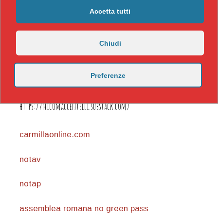
Accetta tutti
Chiudi
Preferenze
https://nicomaccentelli.substack.com/
carmillaonline.com
notav
notap
assemblea romana no green pass