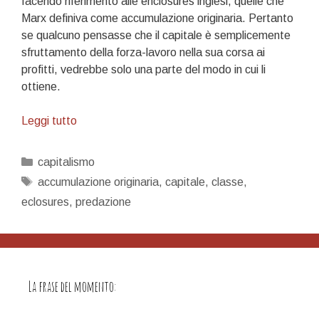
facendo riferimento alle enclosures inglesi, quelle che
Marx definiva come accumulazione originaria. Pertanto
se qualcuno pensasse che il capitale è semplicemente
sfruttamento della forza-lavoro nella sua corsa ai
profitti, vedrebbe solo una parte del modo in cui li
ottiene.
Predazione
Leggi tutto
nel
ballo
Categorie
capitalismo
del
Tag
accumulazione originaria
,
capitale
,
classe
,
mattone
eclosures
,
predazione
La frase del momento: