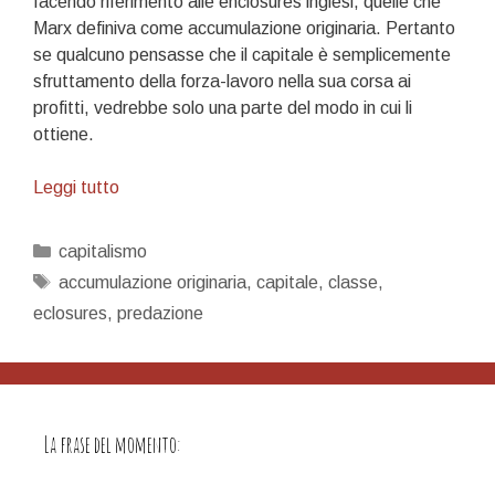
facendo riferimento alle enclosures inglesi, quelle che
Marx definiva come accumulazione originaria. Pertanto
se qualcuno pensasse che il capitale è semplicemente
sfruttamento della forza-lavoro nella sua corsa ai
profitti, vedrebbe solo una parte del modo in cui li
ottiene.
Predazione
Leggi tutto
nel
ballo
Categorie
capitalismo
del
Tag
accumulazione originaria
,
capitale
,
classe
,
mattone
eclosures
,
predazione
La frase del momento: