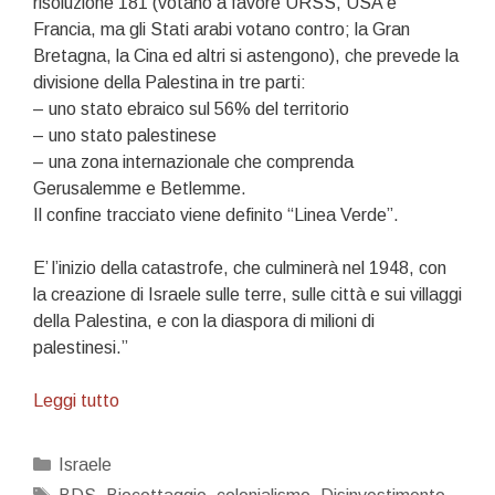
risoluzione 181 (votano a favore URSS, USA e
Francia, ma gli Stati arabi votano contro; la Gran
Bretagna, la Cina ed altri si astengono), che prevede la
divisione della Palestina in tre parti:
– uno stato ebraico sul 56% del territorio
– uno stato palestinese
– una zona internazionale che comprenda
Gerusalemme e Betlemme.
Il confine tracciato viene definito “Linea Verde”.
E’ l’inizio della catastrofe, che culminerà nel 1948, con
la creazione di Israele sulle terre, sulle città e sui villaggi
della Palestina, e con la diaspora di milioni di
palestinesi.”
29
Leggi tutto
novembre
con
Categorie
Israele
il
Tag