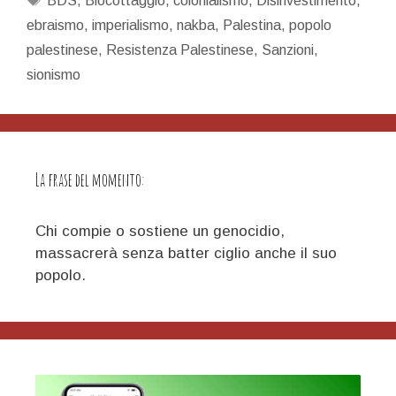
BDS
,
Biocottaggio
,
colonialismo
,
Disinvestimento
,
Popolo
ebraismo
,
imperialismo
,
nakba
,
Palestina
,
popolo
Palestinese
palestinese
,
Resistenza Palestinese
,
Sanzioni
,
sionismo
La frase del momento:
Chi compie o sostiene un genocidio,
massacrerà senza batter ciglio anche il suo
popolo.