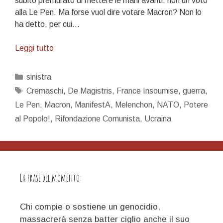
subito premurato di mettere le mani avanti: non un voto
alla Le Pen. Ma forse vuol dire votare Macron? Non lo
ha detto, per cui…
Riflessioni
Leggi tutto
sulle
sinistre
Categorie
sinistra
francesi
Tag
Cremaschi
,
De Magistris
,
France Insoumise
,
guerra
,
e
Le Pen
,
Macron
,
ManifestA
,
Melenchon
,
NATO
,
Potere
italiane
al Popolo!
,
Rifondazione Comunista
,
Ucraina
La frase del momento:
Chi compie o sostiene un genocidio,
massacrerà senza batter ciglio anche il suo