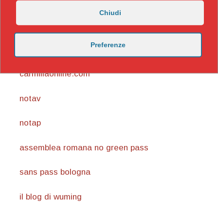
Chiudi
https://nicomaccentelli.substack.com/
Preferenze
carmillaonline.com
notav
notap
assemblea romana no green pass
sans pass bologna
il blog di wuming