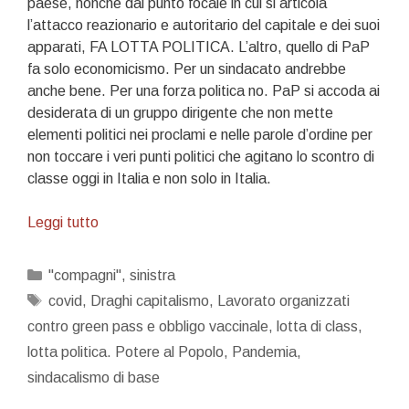
paese, nonché dal punto focale in cui si articola
l’attacco reazionario e autoritario del capitale e dei suoi
apparati, FA LOTTA POLITICA. L’altro, quello di PaP
fa solo economicismo. Per un sindacato andrebbe
anche bene. Per una forza politica no. PaP si accoda ai
desiderata di un gruppo dirigente che non mette
elementi politici nei proclami e nelle parole d’ordine per
non toccare i veri punti politici che agitano lo scontro di
classe oggi in Italia e non solo in Italia.
Un
Leggi tutto
manifesto
politico
Categorie
"compagni"
,
sinistra
Tag
covid
,
Draghi capitalismo
,
Lavorato organizzati
contro green pass e obbligo vaccinale
,
lotta di class
,
lotta politica. Potere al Popolo
,
Pandemia
,
sindacalismo di base