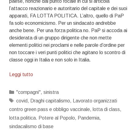
paese, nonché dal punto focale in cui si articola
l’attacco reazionario e autoritario del capitale e dei suoi
apparati, FA LOTTA POLITICA. L’altro, quello di PaP
fa solo economicismo. Per un sindacato andrebbe
anche bene. Per una forza politica no. PaP si accoda ai
desiderata di un gruppo dirigente che non mette
elementi politici nei proclami e nelle parole d’ordine per
non toccare i veri punti politici che agitano lo scontro di
classe oggi in Italia e non solo in Italia.
Un
Leggi tutto
manifesto
politico
Categorie
"compagni"
,
sinistra
Tag
covid
,
Draghi capitalismo
,
Lavorato organizzati
contro green pass e obbligo vaccinale
,
lotta di class
,
lotta politica. Potere al Popolo
,
Pandemia
,
sindacalismo di base