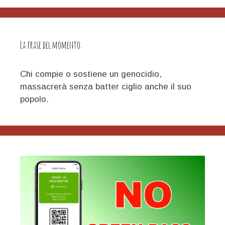
averci
preparato
con
La frase del momento:
la
gestione
pandemica
Chi compie o sostiene un genocidio,
massacrerà senza batter ciglio anche il suo
popolo.