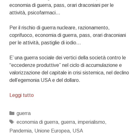
economia di guerra, pass, orari draconiani per le
attività, psicofarmaci…
Per il rischio di guerra nucleare, razionamento,
coprifuoco, economia di guerra, pass, orari draconiani
per le attività, pastiglie di iodio…
E’ una guerra sociale dei vertici della società contro le
“eccedenze produttive” nel ciclo di accumulazione e
valorizzazione del capitale in crisi sistemica, nel declino
dell’egemonia USA e del dollaro.
Ci
Leggi tutto
abituano
alla
Categorie
guerra
guerra
Tag
economia di guerra
,
guerra
,
imperialismo
,
nel
Pandemia
,
Unione Europea
,
USA
continente
dopo