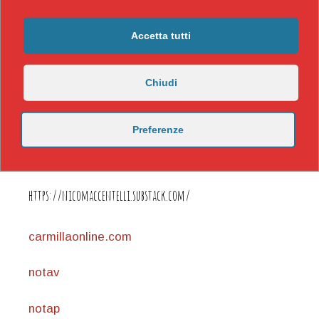
Accetta tutti
Chiudi
Preferenze
https://nicomaccentelli.substack.com/
carmillaonline.com
notav
notap