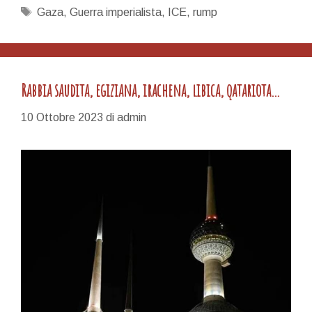
guerra
Tag
Gaza
,
Guerra imperialista
,
ICE
,
rump
va
oltre
la
democrazia
Rabbia saudita, egiziana, irachena, libica, qatariota…
borghese
10 Ottobre 2023
di
admin