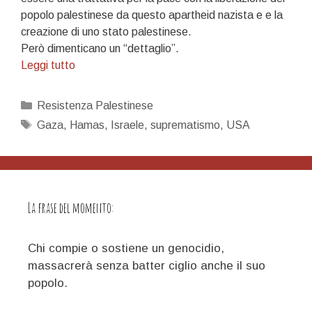
popolo palestinese da questo apartheid nazista e e la
creazione di uno stato palestinese.
Però dimenticano un “dettaglio”.
Rabbia
Leggi tutto
saudita,
egiziana,
Categorie
Resistenza Palestinese
irachena,
Tag
Gaza
,
Hamas
,
Israele
,
suprematismo
,
USA
libica,
qatariota…
La frase del momento:
Chi compie o sostiene un genocidio,
massacrerà senza batter ciglio anche il suo
popolo.