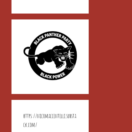
https://nicomaccentelli.substa
ck.com/