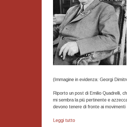
(Immagine in evidenza: Georgi Dimitro
Riporto un post di Emilio Quadrelli, ch
mi sembra la più pertinente e azzeccat
devono tenere di fronte ai movimenti
Stare
Leggi tutto
dentro