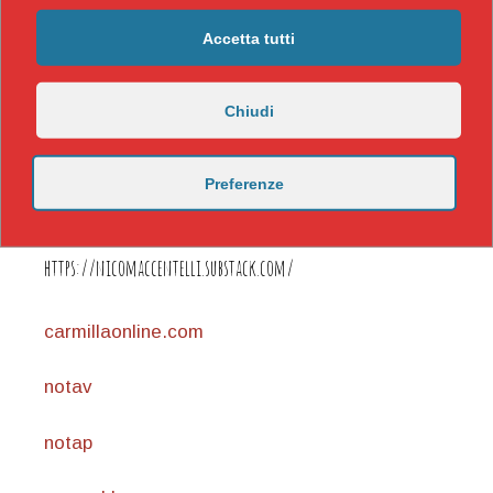
Accetta tutti
Chiudi
Preferenze
https://nicomaccentelli.substack.com/
carmillaonline.com
notav
notap