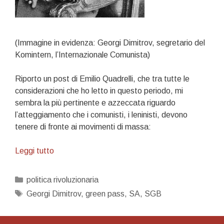
(Immagine in evidenza: Georgi Dimitrov, segretario del
Komintern, l’Internazionale Comunista)
Riporto un post di Emilio Quadrelli, che tra tutte le
considerazioni che ho letto in questo periodo, mi
sembra la più pertinente e azzeccata riguardo
l’atteggiamento che i comunisti, i leninisti, devono
tenere di fronte ai movimenti di massa:
Stare
Leggi tutto
dentro
la
Categorie
politica rivoluzionaria
contraddizione
Tag
Georgi Dimitrov
,
green pass
,
SA
,
SGB