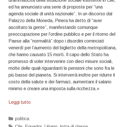
drammaticità della situazione sociale esistente in Cile,
ed ha annunciato una serie di proposte per “una
agenda sociale di unità nazionale”. In un discorso dal
Palazzo della Moneda, Pinera ha detto di “aver
ascoltato la gente”, manifestando comunque
preoccupazione per l’ordine pubblico e per il ritorno del
Paese alla “normalità” dopo i disordini cominciati
venerdì per l’aumento del biglietto della metropolitana,
che hanno causato 15 morti. Il capo dello Stato ha
promesso di voler intervenire con dieci misure sociali,
molte delle quali riguardanti le pensioni che sono fra le
più basse del pianeta. Si interverrà inoltre per ridurre il
costo della salute e dei farmaci, aumentare il salario
minimo e creare una imposta sulla ricchezza.»
La
Leggi tutto
lotta
paga,
Categorie
politica
ma
Tag
Cile
,
Equador
,
Libano
,
lotta di classe