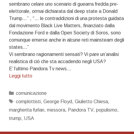
sembrano celare uno scenario di guearra fredda pre-
elettorale, ormai dichiarata dal deep state a Donald
Trump…” , “… le contraddizioni di una protesta guidata
dal movimento Black Live Matters, finanziato dalla
Fondazione Ford e dalla Open Society di Soros, sono
comunque emerse anche in alcune reti mainsteam degli
states…”
Vi sembrano ragionamenti sensati? Vi pare un’analisi
realistica di ciò che sta accadendo negli USA?
E’ l’ultimo Pandora Tv news…
Le
Leggi tutto
supercazzole
d’antani
Categorie
comunicazione
e
Tag
complottisti
,
George Floyd
,
Giulietto Chiesa
,
di
margherita furlan
,
messora
,
Pandora TV
,
populismo
,
Margherita
trump
,
USA
per
complottardi