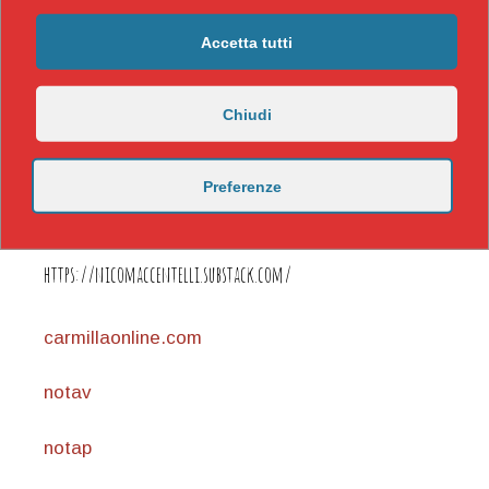
Accetta tutti
Chiudi
Preferenze
https://nicomaccentelli.substack.com/
carmillaonline.com
notav
notap