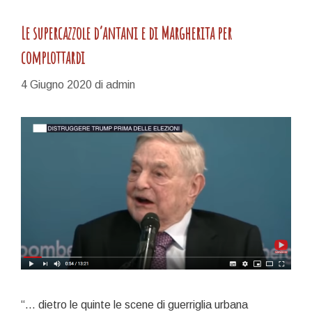
Le supercazzole d’antani e di Margherita per
complottardi
4 Giugno 2020
di
admin
“… dietro le quinte le scene di guerriglia urbana