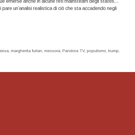
e emerse anche in alcune reti mainsteam degli states…”
pare un’analisi realistica di ciò che sta accadendo negli
hiesa
,
margherita furlan
,
messora
,
Pandora TV
,
populismo
,
trump
,