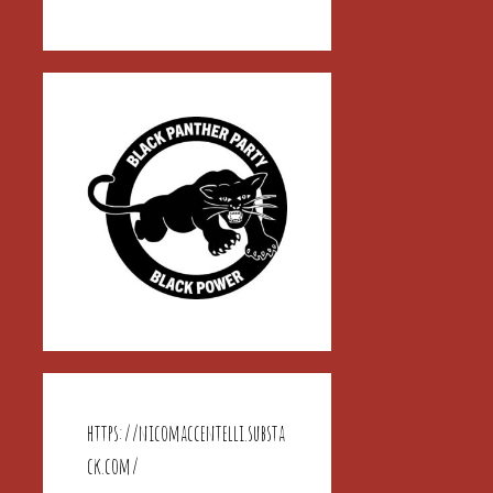
https://nicomaccentelli.substa
ck.com/