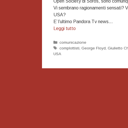
Open Society di Soros, sono comunqu
Vi sembrano ragionamenti sensati? Vi 
USA?
E’ l’ultimo Pandora Tv news…
Le
Leggi tutto
supercazzole
d’antani
Categorie
comunicazione
Tag
complottisti
,
George Floyd
,
Giulietto C
e
USA
di
Margherita
per
complottardi