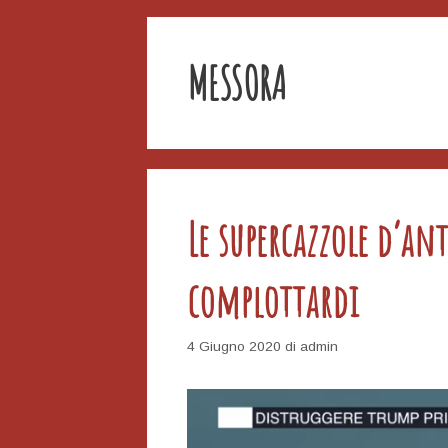
MESSORA
Le supercazzole d’an
complottardi
4 Giugno 2020
di
admin