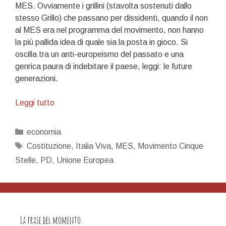
MES. Ovviamente i grillini (stavolta sostenuti dallo
stesso Grillo) che passano per dissidenti, quando il non
al MES era nel programma del movimento, non hanno
la più pallida idea di quale sia la posta in gioco. Si
oscilla tra un anti-europeismo del passato e una
genrica paura di indebitare il paese, leggi: le future
generazioni.
La
Leggi tutto
menzogna
del
Categorie
economia
MES
Tag
Costituzione
,
Italia Viva
,
MES
,
Movimento Cinque
e
Stelle
,
PD
,
Unione Europea
la
favola
dell’Europa
La frase del momento: